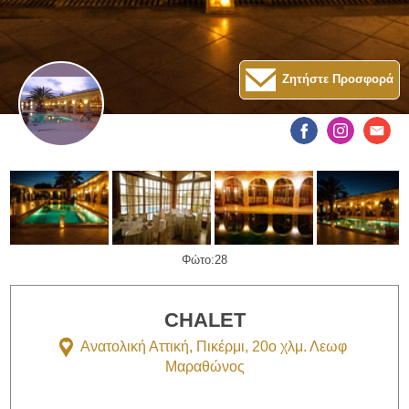
Ζητήστε Προσφορά
Φώτο:28
CHALET
Ανατολική Αττική, Πικέρμι, 20ο χλμ. Λεωφ
Μαραθώνος