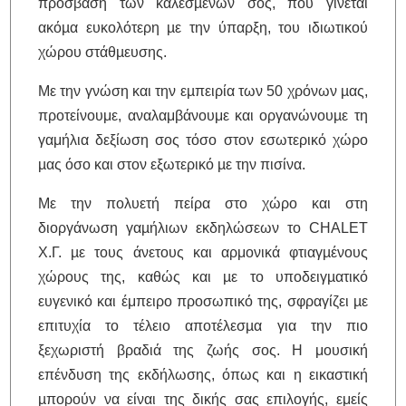
πρόσβαση των καλεσµένων σος, που γίνεται
ακόµα ευκολότερη µε την ύπαρξη, του ιδιωτικού
χώρου στάθµευσης.
Με την γνώση και την εµπειρία των 50 χρόνων µας,
προτείνουμε, αναλαμβάνουμε και οργανώνουµε τη
γαμήλια δεξίωση σος τόσο στον εσωτερικό χώρο
µας όσο και στον εξωτερικό µε την πισίνα.
Με την πολυετή πείρα στο χώρο και στη
διοργάνωση γαµήλιων εκδηλώσεων το CHALET
Χ.Γ. µε τους άνετους και αρμονικά φτιαγµένους
χώρους της, καθώς και µε το υποδειγµατικό
ευγενικό και έμπειρο προσωπικό της, σφραγίζει µε
επιτυχία το τέλειο αποτέλεσµα για την πιο
ξεχωριστή βραδιά της ζωής σος. Η μουσική
επένδυση της εκδήλωσης, όπως και η εικαστική
µπορούν να είναι της δικής σας επιλογής, εμείς