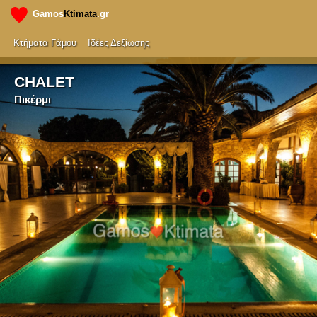
Gamos
Ktimata
.gr
Κτήματα Γάμου
Ιδέες Δεξίωσης
CHALET
Πικέρμι